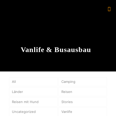
Vanlife & Busausbau
All
Camping
Länder
Reisen
Reisen mit Hund
Stories
Uncategorized
Vanlife