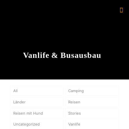
Vanlife & Busausbau
All
Camping
Länder
Reisen
Reisen mit Hund
Stories
Uncategorized
Vanlife