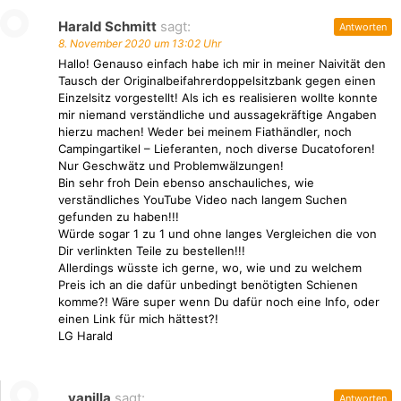
Harald Schmitt
sagt:
Antworten
8. November 2020 um 13:02 Uhr
Hallo! Genauso einfach habe ich mir in meiner Naivität den
Tausch der Originalbeifahrerdoppelsitzbank gegen einen
Einzelsitz vorgestellt! Als ich es realisieren wollte konnte
mir niemand verständliche und aussagekräftige Angaben
hierzu machen! Weder bei meinem Fiathändler, noch
Campingartikel – Lieferanten, noch diverse Ducatoforen!
Nur Geschwätz und Problemwälzungen!
Bin sehr froh Dein ebenso anschauliches, wie
verständliches YouTube Video nach langem Suchen
gefunden zu haben!!!
Würde sogar 1 zu 1 und ohne langes Vergleichen die von
Dir verlinkten Teile zu bestellen!!!
Allerdings wüsste ich gerne, wo, wie und zu welchem
Preis ich an die dafür unbedingt benötigten Schienen
komme?! Wäre super wenn Du dafür noch eine Info, oder
einen Link für mich hättest?!
LG Harald
vanilla
sagt:
Antworten