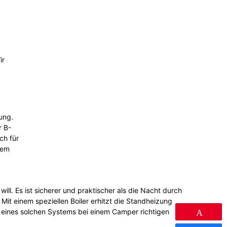
ir
dung.
r B-
ch für
nem
. Es ist sicherer und praktischer als die Nacht durch
 Mit einem speziellen Boiler erhitzt die Standheizung
 eines solchen Systems bei einem Camper richtigen
Pin