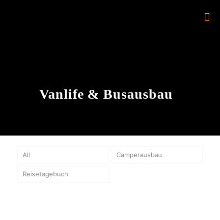
Vanlife & Busausbau
All
Camperausbau
Reisetagebuch