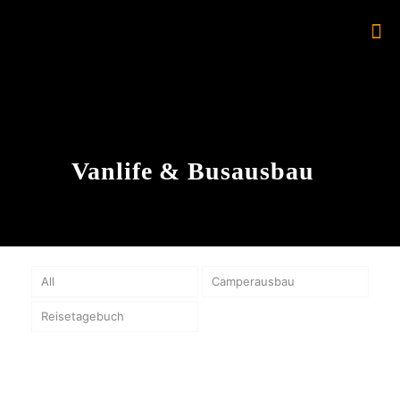
Vanlife & Busausbau
All
Camperausbau
Reisetagebuch