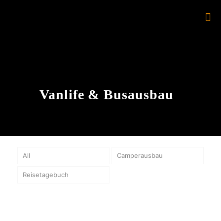
Vanlife & Busausbau
All
Camperausbau
Reisetagebuch