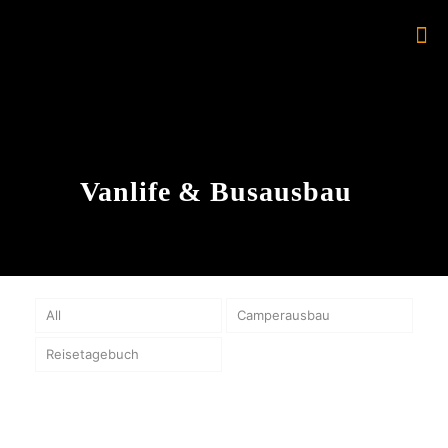
Vanlife & Busausbau
All
Camperausbau
Reisetagebuch