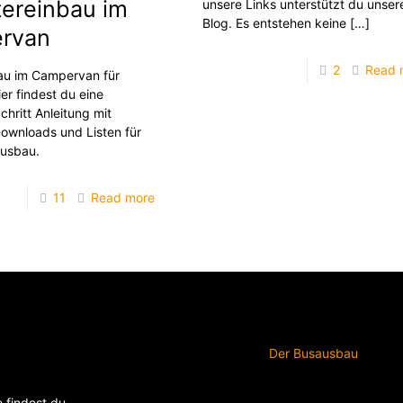
ereinbau im
unsere Links unterstützt du unser
Blog. Es entstehen keine
[…]
rvan
2
Read 
au im Campervan für
er findest du eine
Schritt Anleitung mit
Downloads und Listen für
ausbau.
11
Read more
Der Busausbau
e findest du