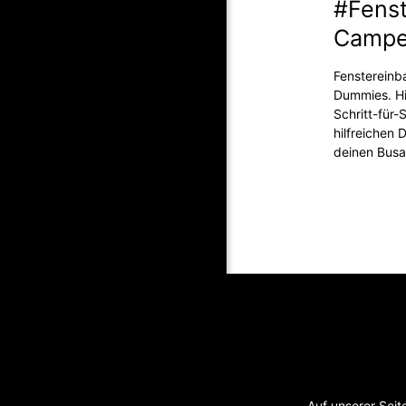
#Fenst
Campe
Fenstereinb
Dummies. Hi
Schritt-für-
hilfreichen 
deinen Bus
Auf unserer Seit