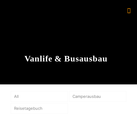
Vanlife & Busausbau
All
Camperausbau
Reisetagebuch