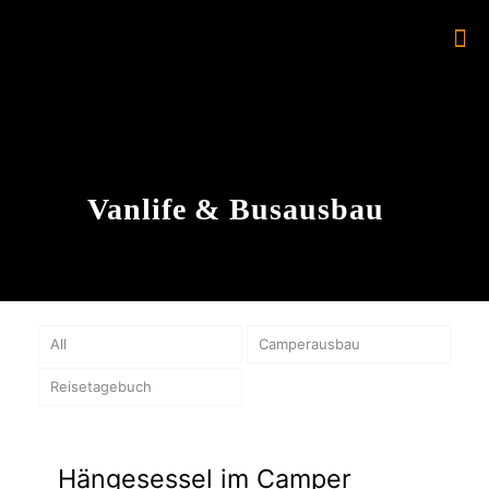
Vanlife & Busausbau
All
Camperausbau
Reisetagebuch
Hängesessel im Camper