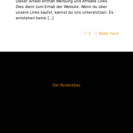
Dieser Artikel enthält Werbung und Affiliate Links.
Dies dient zum Erhalt der Website. Wenn du über
unsere Links kaufst, kannst du uns unterstützen. Es
entstehen keine
[…]
2
Read more
Der Busausbau