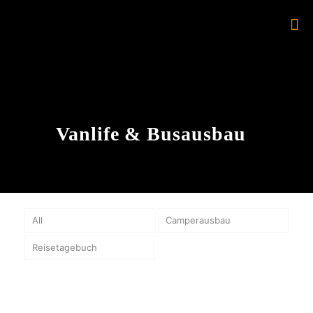
Vanlife & Busausbau
All
Camperausbau
Reisetagebuch