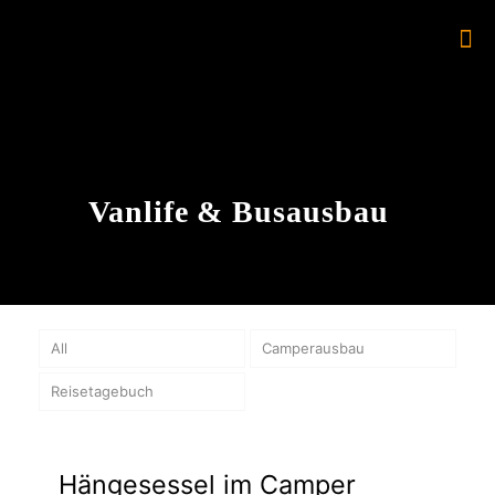
Vanlife & Busausbau
All
Camperausbau
Reisetagebuch
Hängesessel im Camper